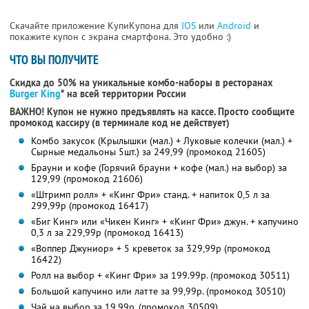
Скачайте приложение КупиКупона для
IOS
или
Android
и
покажите купон с экрана смартфона. Это удобно :)
ЧТО ВЫ ПОЛУЧИТЕ
Скидка до 50% на уникальные комбо-наборы в ресторанах
Burger King
* на всей территории России
ВАЖНО! Купон не нужно предъявлять на кассе. Просто сообщите
промокод кассиру (в терминале код не действует)
Комбо закусок (Крылышки (мал.) + Луковые колечки (мал.) +
Сырные медальоны 5шт.) за 249,99 (промокод 21605)
Брауни и кофе (Горячий брауни + кофе (мал.) на выбор) за
129,99 (промокод 21606)
«Штримп ролл» + «Кинг Фри» станд. + напиток 0,5 л за
299,99р (промокод 16417)
«Биг Кинг» или «Чикен Кинг» + «Кинг Фри» джун. + капучино
0,3 л за 229,99р (промокод 16413)
«Воппер Джуниор» + 5 креветок за 329,99р (промокод
16422)
Ролл на выбор + «Кинг Фри» за 199.99р. (промокод 30511)
Большой капучино или латте за 99,99р. (промокод 30510)
Чай на выбор за 19,99р. (промокод 30509)