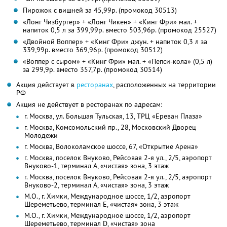
Пирожок с вишней за 45,99р. (промокод 30513)
«Лонг Чизбургер» + «Лонг Чикен» + «Кинг Фри» мал. +
напиток 0,5 л за 399,99р. вместо 503,96р. (промокод 25527)
«Двойной Воппер» + «Кинг Фри» джун. + напиток 0,3 л за
339,99р. вместо 369,96р. (промокод 30512)
«Воппер с сыром» + «Кинг Фри» мал. + «Пепси-кола» (0,5 л)
за 299,9р. вместо 357,7р. (промокод 30514)
Акция действует в
ресторанах
, расположенных на территории
РФ
Акция не действует в ресторанах по адресам:
г. Москва, ул. Большая Тульская, 13, ТРЦ «Ереван Плаза»
г. Москва, Комсомольский пр., 28, Московский Дворец
Молодежи
г. Москва, Волоколамское шоссе, 67, «Открытие Арена»
г. Москва, поселок Внуково, Рейсовая 2-я ул., 2/5, аэропорт
Внуково-1, терминал A, «чистая» зона, 3 этаж
г. Москва, поселок Внуково, Рейсовая 2-я ул., 2/5, аэропорт
Внуково-2, терминал A, «чистая» зона, 3 этаж
М.О., г. Химки, Международное шоссе, 1/2, аэропорт
Шереметьево, терминал E, «чистая» зона, 3 этаж
М.О., г. Химки, Международное шоссе, 1/2, аэропорт
Шереметьево, терминал D, «чистая» зона