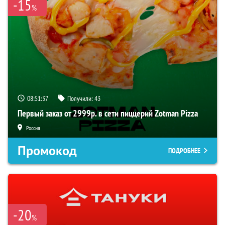
-15
%
08:51:36
Получили:
43
Первый заказ от 2999р. в сети пиццерий Zotman Pizza
Россия
Промокод
ПОДРОБНЕЕ
-20
%