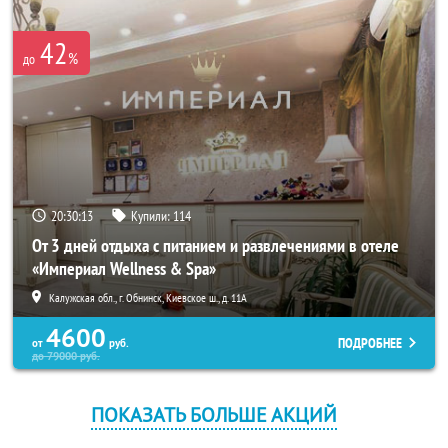
42
%
до
20:30:13
Купили:
114
От 3 дней отдыха с питанием и развлечениями в отеле
«Империал Wellness & Spa»
Калужская обл., г. Обнинск, Киевское ш., д. 11А
4600
ПОДРОБНЕЕ
от
руб.
до
79000
руб.
ПОКАЗАТЬ БОЛЬШЕ АКЦИЙ