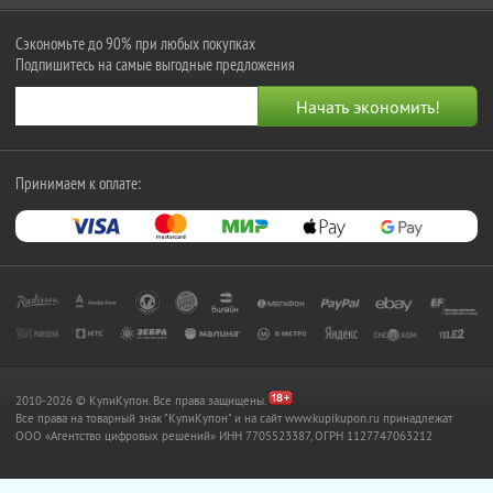
Сэкономьте до 90% при любых покупках
Подпишитесь на самые выгодные предложения
Принимаем к оплате:
2010-2026 © КупиКупон. Все права защищены.
Все права на товарный знак "КупиКупон" и на сайт www.kupikupon.ru принадлежат
OOO «Агентство цифровых решений» ИНН 7705523387, ОГРН 1127747063212