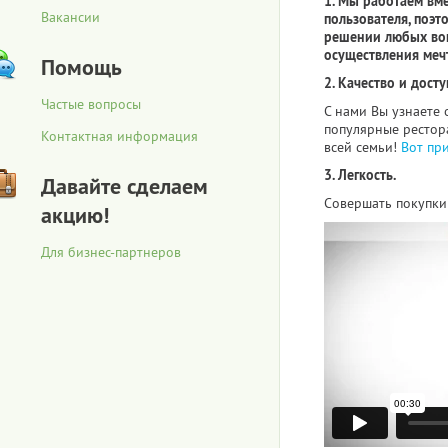
1. Мы работаем вм
Вакансии
пользователя, поэт
решении любых воп
осуществления меч
Помощь
2. Качество и досту
Частые вопросы
С нами Вы узнаете 
популярные рестора
Контактная информация
всей семьи!
Вот пр
3. Легкость.
Давайте сделаем
Совершать покупки 
акцию!
Для бизнес-партнеров