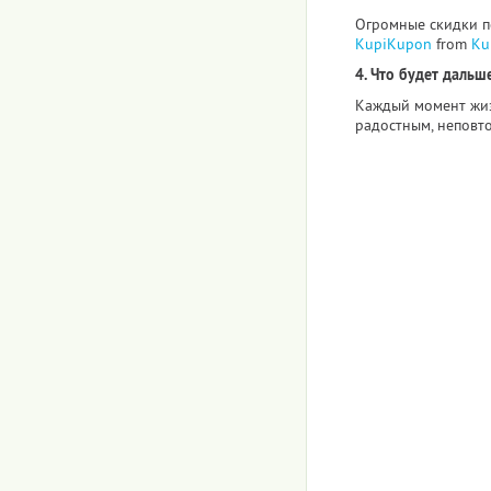
Огромные скидки по
KupiKupon
from
Ku
4. Что будет дальше
Каждый момент жиз
радостным, неповт