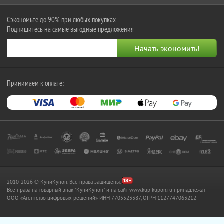
Сэкономьте до 90% при любых покупках
Подпишитесь на самые выгодные предложения
Принимаем к оплате:
2010-2026 © КупиКупон. Все права защищены.
Все права на товарный знак "КупиКупон" и на сайт www.kupikupon.ru принадлежат
OOO «Агентство цифровых решений» ИНН 7705523387, ОГРН 1127747063212