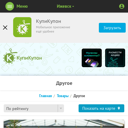
Меню
Ижевск
КупиКупон
Мобильное приложение
Загрузить
ещё удобнее
Другое
Главная
Товары
Другое
Показать на карте
По рейтингу