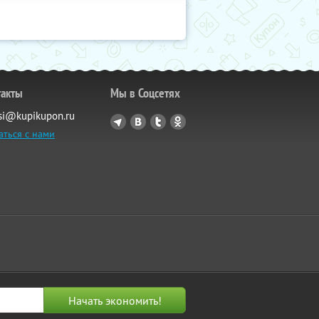
такты
Мы в Соцсетях
si@kupikupon.ru
аться с нами