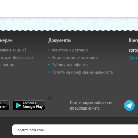
тнёрам
Документы
Кон
елаем акцию!
Агентский договор
spro
е, как Вебмастер
Лицензионный договор
Связ
е акции
Публичная оферта
Политика конфиденциальности
Ищите скидки поблизости,
не выходя из чата: