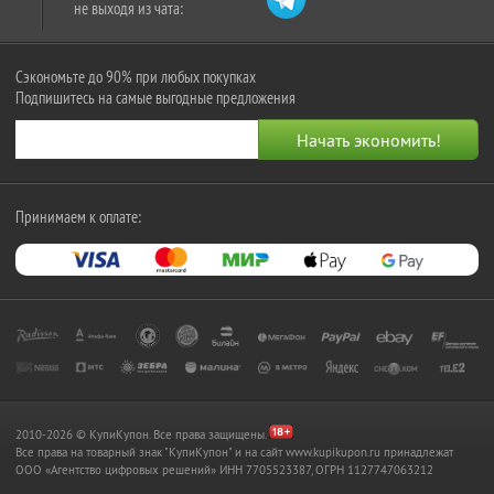
не выходя из чата:
Сэкономьте до 90% при любых покупках
Подпишитесь на самые выгодные предложения
Принимаем к оплате:
2010-2026 © КупиКупон. Все права защищены.
Все права на товарный знак "КупиКупон" и на сайт www.kupikupon.ru принадлежат
OOO «Агентство цифровых решений» ИНН 7705523387, ОГРН 1127747063212