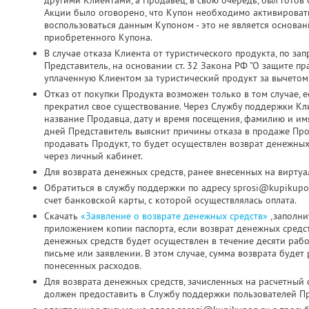
другими Клиентами, а Продавец, в свою очередь, был готов о
Акции было оговорено, что Купон необходимо активировать д
воспользоваться данным Купоном - это не является основа
приобретенного Купона.
В случае отказа Клиента от туристического продукта, по з
Представитель, на основании ст. 32 Закона РФ "О защите пр
уплаченную Клиентом за туристический продукт за вычетом
Отказ от покупки Продукта возможен только в том случае, 
прекратил свое существование. Через Службу поддержки Кл
название Продавца, дату и время посещения, фамилию и имя
дней Представитель выяснит причины отказа в продаже Про
продавать Продукт, то будет осуществлен возврат денежных
через личный кабинет.
Для возврата денежных средств, ранее внесенных на виртуа
Обратиться в службу поддержки по адресу sprosi@kupikupo
счет банковской карты, с которой осуществлялась оплата.
Скачать
«Заявление о возврате денежных средств»
,заполни
приложением копии паспорта, если возврат денежных средс
денежных средств будет осуществлен в течение десяти раб
письме или заявлении. В этом случае, сумма возврата будет
понесенных расходов.
Для возврата денежных средств, зачисленных на расчетный 
должен предоставить в Службу поддержки пользователей Пр