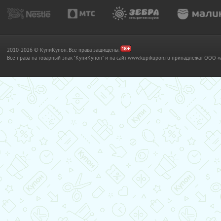
2010-2026 © КупиКупон. Все права защищены.
Все права на товарный знак "КупиКупон" и на сайт www.kupikupon.ru принадлежат OO