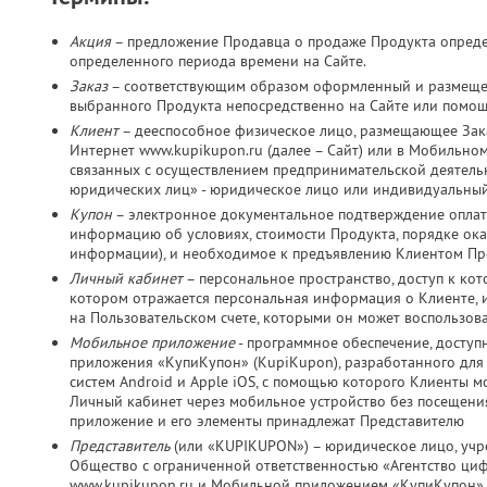
Акция
– предложение Продавца о продаже Продукта определ
определенного периода времени на Сайте.
Заказ
– соответствующим образом оформленный и размещен
выбранного Продукта непосредственно на Сайте или помо
Клиент
– дееспособное физическое лицо, размещающее Зака
Интернет www.kupikupon.ru (далее – Сайт) или в Мобильно
связанных с осуществлением предпринимательской деятельно
юридических лиц» - юридическое лицо или индивидуальный
Купон
– электронное документальное подтверждение оплат
информацию об условиях, стоимости Продукта, порядке оказ
информации), и необходимое к предъявлению Клиентом Пр
Личный кабинет
– персональное пространство, доступ к ко
котором отражается персональная информация о Клиенте, и
на Пользовательском счете, которыми он может воспользов
Мобильное приложение
- программное обеспечение, досту
приложения «КупиКупон» (KupiKupon), разработанного дл
систем Android и Apple iOS, с помощью которого Клиенты м
Личный кабинет через мобильное устройство без посещения
приложение и его элементы принадлежат Представителю
Представитель
(или «KUPIKUPON») – юридическое лицо, учр
Общество с ограниченной ответственностью «Агентство ц
www.kupikupon.ru и Мобильной приложением «КупиКупон»