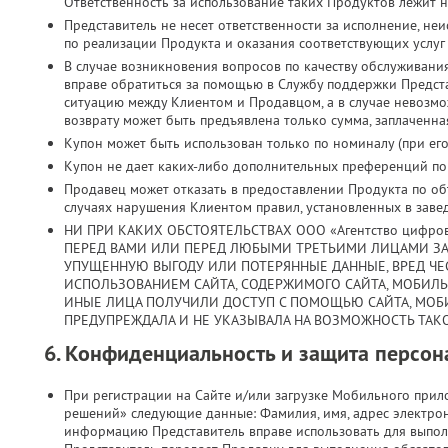
Ответственность за использование таких Продуктов лежит н
Представитель не несет ответственности за исполнение, н
по реализации Продукта и оказания соответствующих услуг
В случае возникновения вопросов по качеству обслуживани
вправе обратиться за помощью в Службу поддержки Предст
ситуацию между Клиентом и Продавцом, а в случае невозмо
возврату может быть предъявлена только сумма, заплаченная
Купон может быть использован только по номиналу (при его 
Купон не дает каких-либо дополнительных преференций по з
Продавец может отказать в предоставлении Продукта по объ
случаях нарушения Клиентом правил, установленных в заве
НИ ПРИ КАКИХ ОБСТОЯТЕЛЬСТВАХ ООО «Агентство цифро
ПЕРЕД ВАМИ ИЛИ ПЕРЕД ЛЮБЫМИ ТРЕТЬИМИ ЛИЦАМИ ЗА
УПУЩЕННУЮ ВЫГОДУ ИЛИ ПОТЕРЯННЫЕ ДАННЫЕ, ВРЕД ЧЕС
ИСПОЛЬЗОВАНИЕМ САЙТА, СОДЕРЖИМОГО САЙТА, МОБИЛ
ИНЫЕ ЛИЦА ПОЛУЧИЛИ ДОСТУП С ПОМОЩЬЮ САЙТА, МОБ
ПРЕДУПРЕЖДАЛА И НЕ УКАЗЫВАЛА НА ВОЗМОЖНОСТЬ ТАКО
6. Конфиденциальность и защита персо
При регистрации на Сайте и/или загрузке Мобильного при
решений» следующие данные: Фамилия, имя, адрес электрон
информацию Представитель вправе использовать для выпол