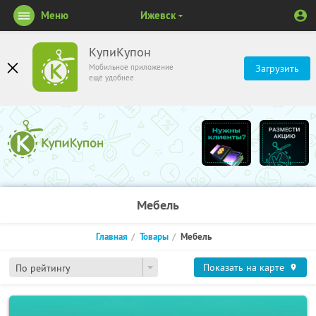
Меню
Ижевск
КупиКупон
Мобильное приложение
Загрузить
ещё удобнее
Мебель
Главная
Товары
Мебель
Показать на карте
По рейтингу