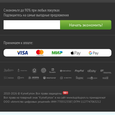
Сэкономьте до 90% при любых покупках
Подпишитесь на самые выгодные предложения
Принимаем к оплате:
2010-2026 © КупиКупон. Все права защищены.
Все права на товарный знак "КупиКупон" и на сайт www.kupikupon.ru принадлежат
OOO «Агентство цифровых решений» ИНН 7705523387, ОГРН 1127747063212