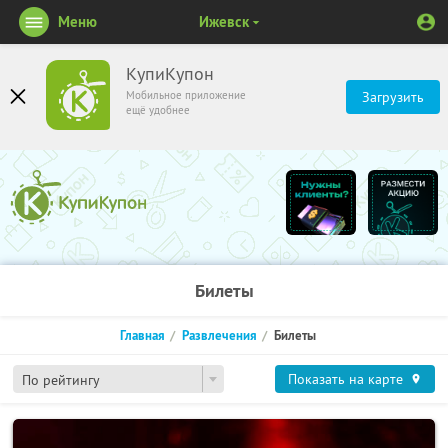
Меню
Ижевск
КупиКупон
Мобильное приложение
Загрузить
ещё удобнее
Билеты
Главная
Развлечения
Билеты
Показать на карте
По рейтингу