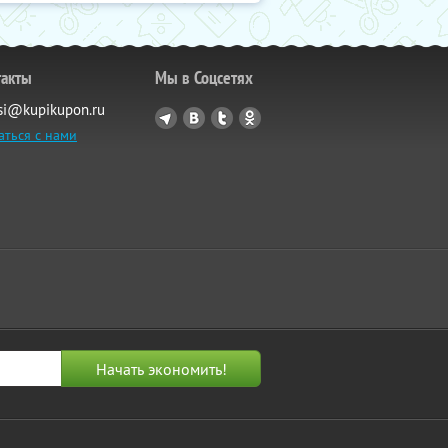
такты
Мы в Соцсетях
si@kupikupon.ru
аться с нами