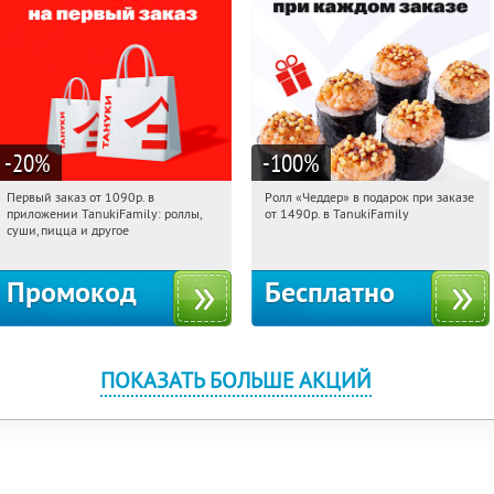
-20
%
-100
%
Первый заказ от 1090р. в
Ролл «Чеддер» в подарок при заказе
07:38:18
Получили:
256
07:38:18
Получили:
108
приложении TanukiFamily: роллы,
от 1490р. в TanukiFamily
Россия
Россия
суши, пицца и другое
Промокод
Бесплатно
ПОКАЗАТЬ БОЛЬШЕ АКЦИЙ