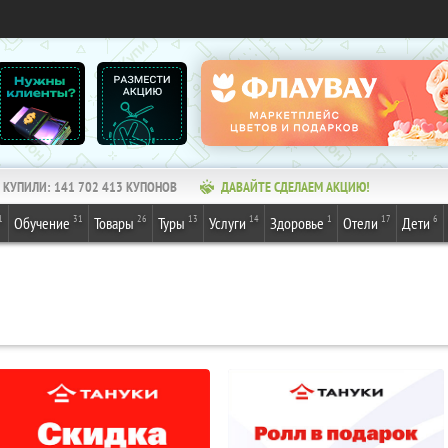
КУПИЛИ:
141 702 413
КУПОНОВ
ДАВАЙТЕ СДЕЛАЕМ АКЦИЮ!
1
31
26
13
14
1
17
6
Обучение
Товары
Туры
Услуги
Здоровье
Отели
Дети