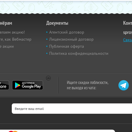
тнёрам
Документы
Кон
елаем акцию!
Агентский договор
spro
е, как Вебмастер
Лицензионный договор
Связ
е акции
Публичная оферта
Политика конфиденциальности
Ищите скидки поблизости,
не выходя из чата: