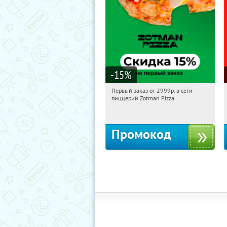
-15
%
Первый заказ от 2999р. в сети
07:38:18
Получили:
43
пиццерий Zotman Pizza
Россия
Промокод