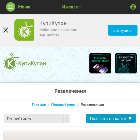
Меню
Ижевск
КупиКупон
Мобильное приложение
Загрузить
ещё удобнее
Развлечения
Главная
ПолучиКупон
Развлечения
Показать на карте
По рейтингу