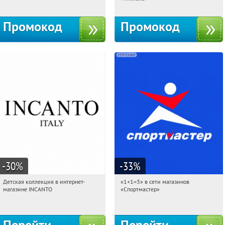
Промокод
Промокод
-30
%
-33
%
Детская коллекция в интернет-
«1+1=3» в сети магазинов
01:20:10
Получи первым!
01:20:10
Получили:
8
магазине INCANTO
«Спортмастер»
Россия
Россия