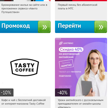
Бронирование жилья на сайте или в
Первый месяц без абонентской
01:20:10
Получили:
11
01:20:10
Получи первым!
приложении сервиса «Авито
платы в МТС
Россия
Россия
Путешествия»
Промокод
Перейти
-10
%
-40
%
Кофе и чай с бесплатной доставкой
Уроки английского с русскоязычным
01:20:10
Получи первым!
01:20:10
Получи первым!
от интернет-магазина Tasty Coffee
преподавателем от онлайн-школы
Россия
Россия
«Инглекс»