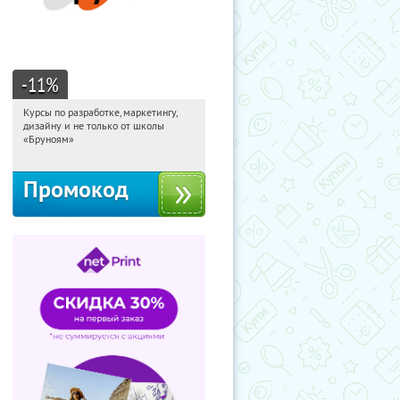
-11
%
Курсы по разработке, маркетингу,
01:20:10
Получи первым!
дизайну и не только от школы
Россия
«Бруноям»
Промокод