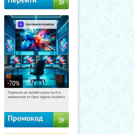
Перейти
-70
%
Подписка на онлайн-курсы по AI и
01:20:10
Получили:
18
нейросетям от Open Agents Academy
Россия
Промокод