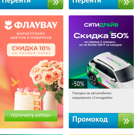
Перейти
Перейти
-50
%
Поездки на автомобилях
01:20:10
Получи первым!
каршеринга «Ситидрайв»
Россия
Промокод