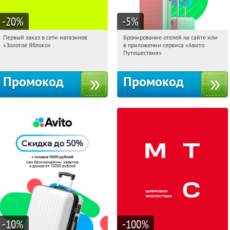
-20
%
-5
%
Первый заказ в сети магазинов
Бронирование отелей на сайте или
01:20:10
Получи первым!
01:20:10
Получи первым!
«Золотое Яблоко»
в приложении сервиса «Авито
Россия
Россия
Путешествия»
Промокод
Промокод
-10
%
-100
%