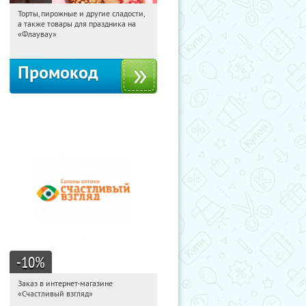
Торты, пирожные и другие сладости,
01:20:10
Получили:
6
а также товары для праздника на
Россия
«Флаувау»
Промокод
-10
%
Заказ в интернет-магазине
01:20:10
Получи первым!
«Счастливый взгляд»
Россия