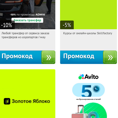
-10
%
-5
%
Любой трансфер от сервиса заказа
Курсы от онлайн-школы Skillfactory
01:20:10
Получи первым!
01:20:10
Получи первым!
трансферов из аэропортов i'way
Россия
Россия
Промокод
Промокод