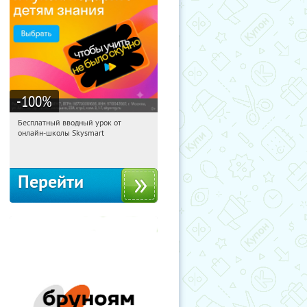
-100
%
Бесплатный вводный урок от
01:20:10
Получи первым!
онлайн-школы Skysmart
Россия
Перейти