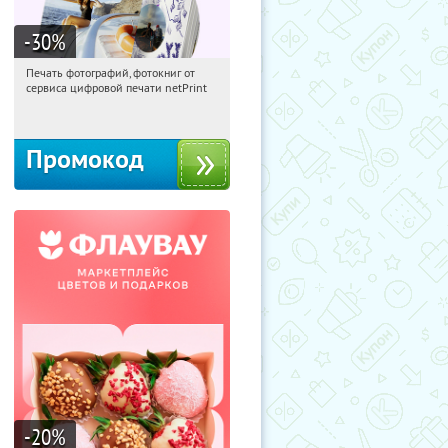
-30
%
Печать фотографий, фотокниг от
01:20:10
Получили:
4
сервиса цифровой печати netPrint
Россия
Промокод
-20
%