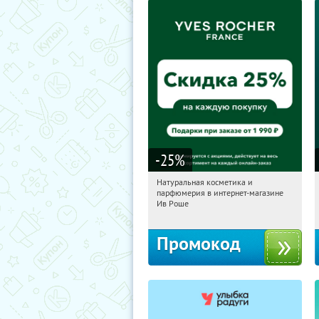
-25
%
Натуральная косметика и
01:20:10
Получили:
1
парфюмерия в интернет-магазине
Россия
Ив Роше
Промокод