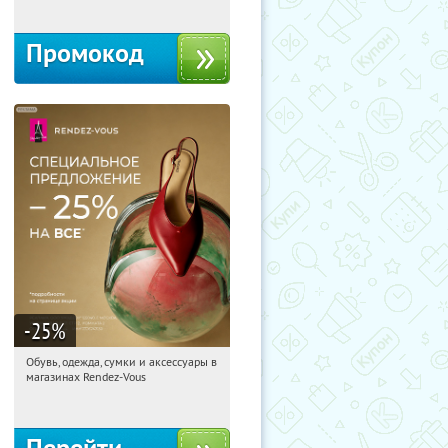
Промокод
-25
%
Обувь, одежда, сумки и аксессуары в
01:20:10
Получили:
3
магазинах Rendez-Vous
Россия