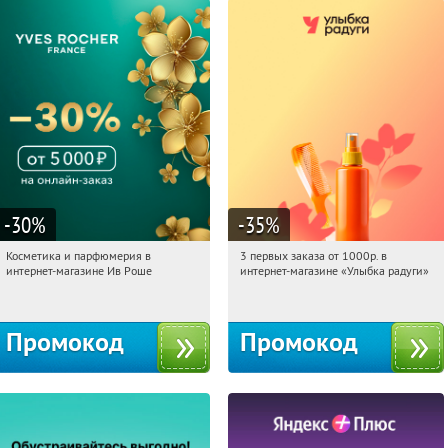
-30
%
-35
%
Косметика и парфюмерия в
3 первых заказа от 1000р. в
01:20:10
Получили:
2
01:20:10
Получили:
12
интернет-магазине Ив Роше
интернет-магазине «Улыбка радуги»
Россия
Россия
Промокод
Промокод