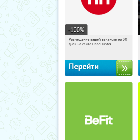
-100
%
Размещение вашей вакансии на 30
01:20:10
Получи первым!
дней на сайте HeadHunter
Россия
Перейти