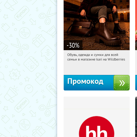
-30
%
Обувь, одежда и сумки для всей
01:20:10
Получили:
30
семьи в магазине kari на Wildberries
Россия
Промокод