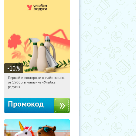
-10
%
Первый и повторные онлайн-заказы
01:20:10
Получили:
1
от 1500р. в магазине «Улыбка
Россия
радуги»
Промокод