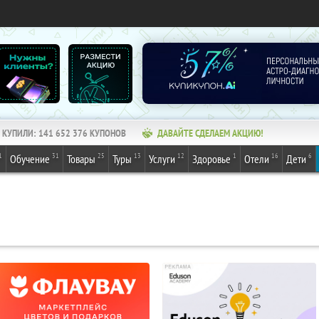
КУПИЛИ:
141 652 376
КУПОНОВ
ДАВАЙТЕ СДЕЛАЕМ АКЦИЮ!
1
31
25
13
12
1
16
6
Обучение
Товары
Туры
Услуги
Здоровье
Отели
Дети