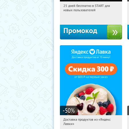
25 дней бесплатно в START для
01:20:10
Получи первым!
новых пользователей
Россия
Промокод
-50
%
Доставка продуктов из «Яндекс
01:20:10
Получили:
5
Лавки»
Россия