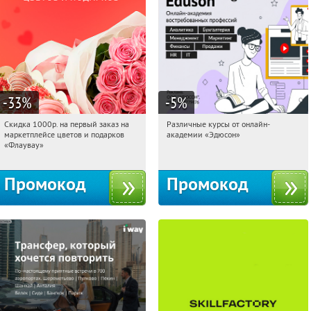
-33
%
-5
%
Скидка 1000р. на первый заказ на
Различные курсы от онлайн-
01:20:10
Получили:
18
01:20:10
Получили:
2
маркетплейсе цветов и подарков
академии «Эдюсон»
Россия
Россия
«Флаувау»
Промокод
Промокод