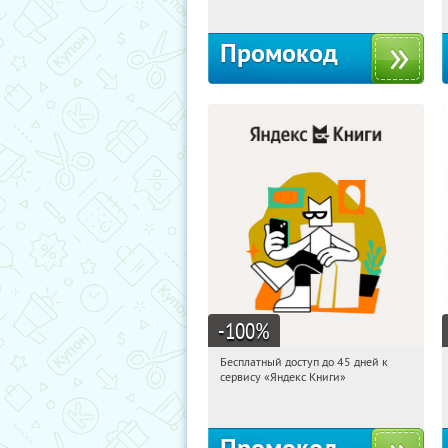
Промокод
-100
%
Бесплатный доступ до 45 дней к
01:20:10
Получи первым!
сервису «Яндекс Книги»
Россия