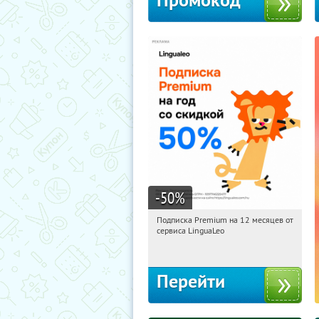
Промокод
-50
%
Подписка Premium на 12 месяцев от
01:20:10
Получи первым!
сервиса LinguaLeo
Россия
Перейти