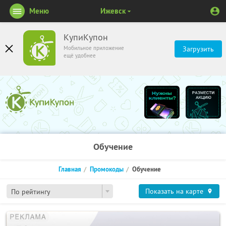
Меню
Ижевск
КупиКупон
Мобильное приложение
Загрузить
ещё удобнее
Обучение
Главная
Промокоды
Обучение
Показать на карте
По рейтингу