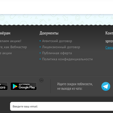
тнёрам
Документы
Кон
елаем акцию!
Агентский договор
spro
е, как Вебмастер
Лицензионный договор
Связ
е акции
Публичная оферта
Политика конфиденциальности
Ищите скидки поблизости,
не выходя из чата: