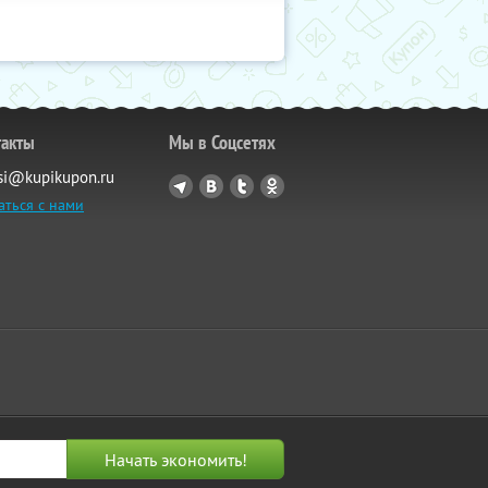
такты
Мы в Соцсетях
si@kupikupon.ru
аться с нами