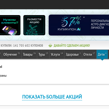
КУПИЛИ:
141 705 602
КУПОНОВ
ДАВАЙТЕ СДЕЛАЕМ АКЦИЮ!
1
31
26
13
14
1
17
6
Обучение
Товары
Туры
Услуги
Здоровье
Отели
Дети
ы
ораны
ПОКАЗАТЬ БОЛЬШЕ АКЦИЙ