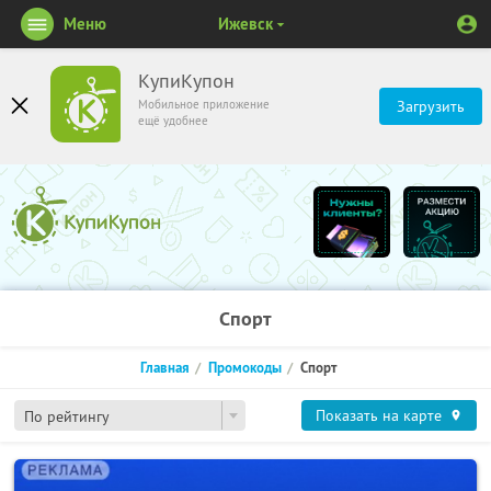
Меню
Ижевск
КупиКупон
Мобильное приложение
Загрузить
ещё удобнее
Спорт
Главная
Промокоды
Спорт
Показать на карте
По рейтингу