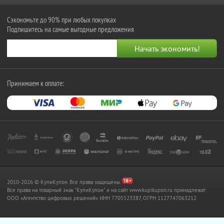
Сэкономьте до 90% при любых покупках
Подпишитесь на самые выгодные предложения
Принимаем к оплате:
2010-2026 © КупиКупон. Все права защищены.
Все права на товарный знак "КупиКупон" и на сайт www.kupikupon.ru принадлежат
OOO «Агентство цифровых решений» ИНН 7705523387, ОГРН 1127747063212