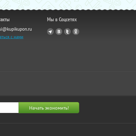
такты
Мы в Соцсетях
si@kupikupon.ru
аться с нами