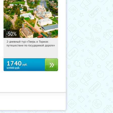
-50
%
2-дневный тур «Тверь и Торжок:
15:38:29
Купили:
30
путешествие по государевой дороге»
Достоевская
1740
руб.
13900
руб.