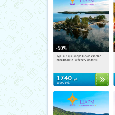
-50
%
Тур на 2 дня «Карельское счастье —
15:38:29
Купили:
39
проживание на берегу Ладоги»
Достоевская
1740
руб.
13900
руб.