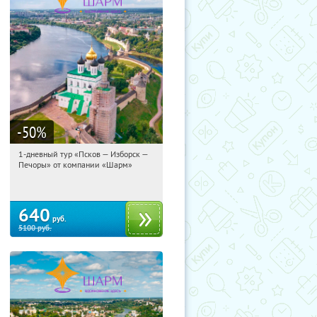
-50
%
1-дневный тур «Псков — Изборск —
15:38:29
Купили:
12
Печоры» от компании «Шарм»
Достоевская
640
руб.
5100
руб.