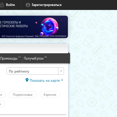
Войти
Зарегистрироваться
53
88
Промокоды
ПолучиКупон
По рейтингу
Показать на карте
ия
Подмосковье
Карелия
к