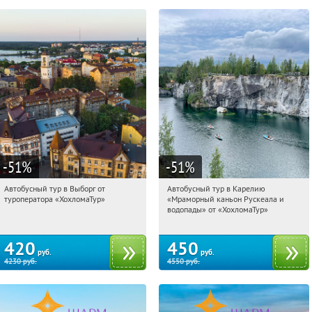
-51
%
-51
%
Автобусный тур в Выборг от
Автобусный тур в Карелию
15:38:29
Купили:
9
15:38:29
Купили:
24
туроператора «ХохломаТур»
«Мраморный каньон Рускеала и
Сенная площадь
Сенная площадь
водопады» от «ХохломаТур»
420
450
руб.
руб.
4230
руб.
4550
руб.