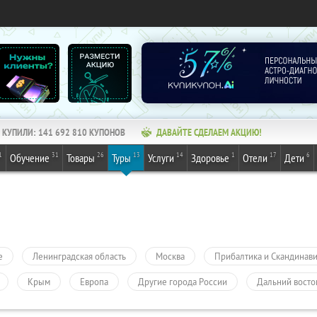
КУПИЛИ:
141 692 811
КУПОНОВ
ДАВАЙТЕ СДЕЛАЕМ АКЦИЮ!
1
31
26
13
14
1
17
6
Обучение
Товары
Туры
Услуги
Здоровье
Отели
Дети
е
Ленинградская область
Москва
Прибалтика и Скандинав
Крым
Европа
Другие города России
Дальний восто