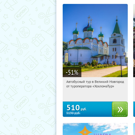
-51
%
Автобусный тур в Великий Новгород
15:38:29
Купили:
2
от туроператора «ХохломаТур»
Сенная площадь
510
руб.
5190
руб.