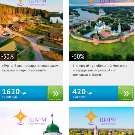
-50
%
-50
%
«Тур на 2 дня: сафари по водопадам
1-дневный тур «Великий Новгород
15:38:29
Купили:
6
15:38:29
Купили:
22
Карелии и парк “Рускеала"»
— сердце земли русской» от
Достоевская
Достоевская
компании «Шарм»
1620
420
руб.
руб.
12900
руб.
3300
руб.