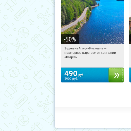
-50
%
1-дневный тур «Рускеала —
15:38:29
Купили:
48
мраморное царство» от компании
Достоевская
«Шарм»
490
руб.
3900
руб.