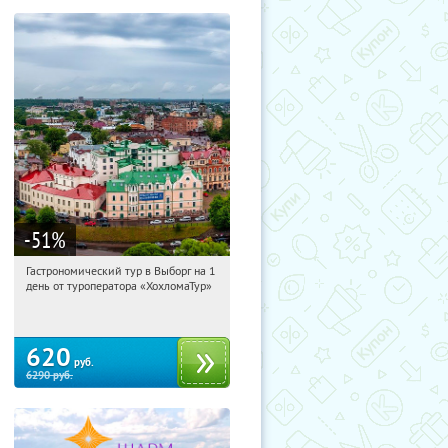
-51
%
Гастрономический тур в Выборг на 1
15:38:29
Купили:
5
день от туроператора «ХохломаТур»
Сенная площадь
620
руб.
6290
руб.