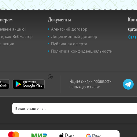
тнёрам
Документы
Кон
елаем акцию!
Агентский договор
spro
е, как Вебмастер
Лицензионный договор
Связ
е акции
Публичная оферта
Политика конфиденциальности
Ищите скидки поблизости,
не выходя из чата: