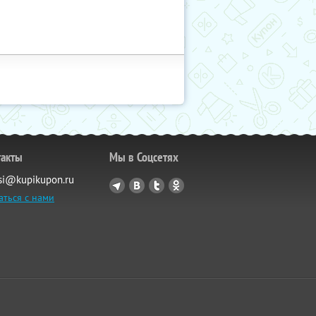
такты
Мы в Соцсетях
si@kupikupon.ru
аться с нами