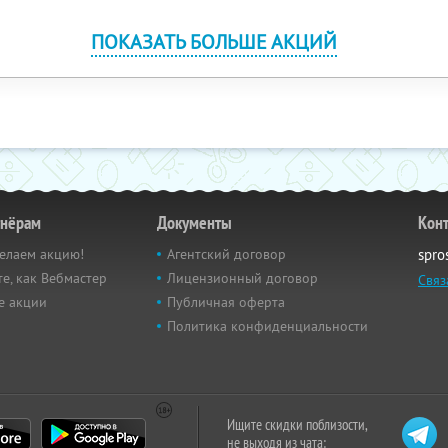
ПОКАЗАТЬ БОЛЬШЕ АКЦИЙ
тнёрам
Документы
Кон
елаем акцию!
Агентский договор
spro
е, как Вебмастер
Лицензионный договор
Связ
е акции
Публичная оферта
Политика конфиденциальности
Ищите скидки поблизости,
не выходя из чата: