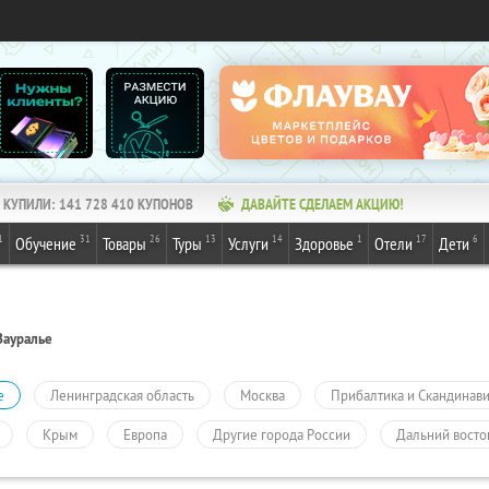
КУПИЛИ:
141 728 410
КУПОНОВ
ДАВАЙТЕ СДЕЛАЕМ АКЦИЮ!
1
31
26
13
14
1
17
6
Обучение
Товары
Туры
Услуги
Здоровье
Отели
Дети
Зауралье
е
Ленинградская область
Москва
Прибалтика и Скандинав
Крым
Европа
Другие города России
Дальний восто