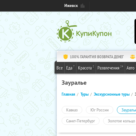
Ижевск
100% ГАРАНТИЯ ВОЗВРАТА ДЕНЕГ
7
2
24
Все
Еда
Красота
Развлечения
Авто
Зауралье
Главная
Туры
Экскурсионные туры
Кавказ
Юг России
Заураль
Санкт-Петербург
Золотое кольцо