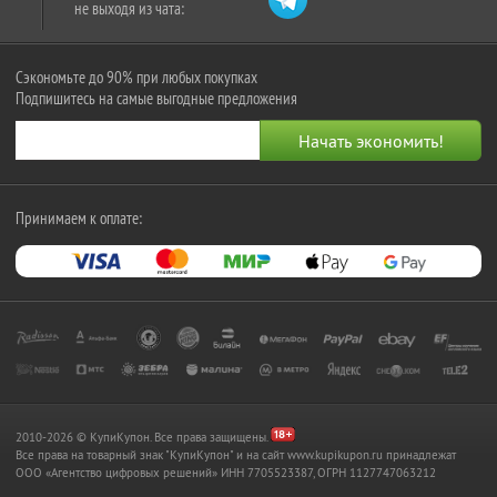
не выходя из чата:
Сэкономьте до 90% при любых покупках
Подпишитесь на самые выгодные предложения
Принимаем к оплате:
2010-2026 © КупиКупон. Все права защищены.
Все права на товарный знак "КупиКупон" и на сайт www.kupikupon.ru принадлежат
OOO «Агентство цифровых решений» ИНН 7705523387, ОГРН 1127747063212