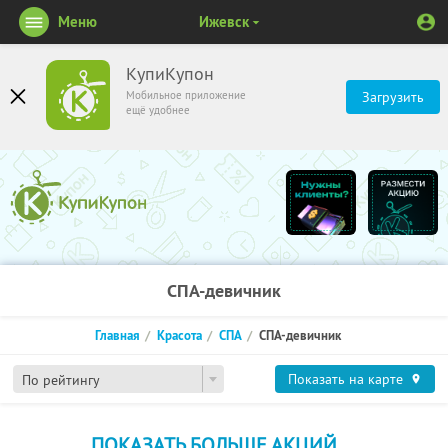
Меню
Ижевск
КупиКупон
Мобильное приложение
Загрузить
ещё удобнее
СПА-девичник
Главная
Красота
СПА
СПА-девичник
Показать на карте
По рейтингу
ПОКАЗАТЬ БОЛЬШЕ АКЦИЙ