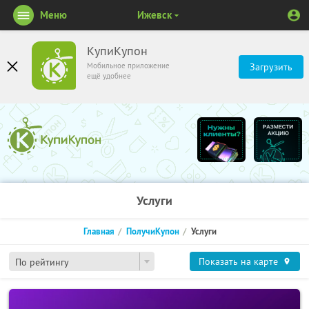
Меню
Ижевск
КупиКупон
Мобильное приложение
Загрузить
ещё удобнее
Услуги
Главная
ПолучиКупон
Услуги
Показать на карте
По рейтингу