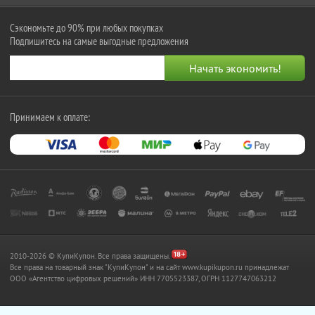
Сэкономьте до 90% при любых покупках
Подпишитесь на самые выгодные предложения
Принимаем к оплате:
2010-2026 © КупиКупон. Все права защищены.
Все права на товарный знак "КупиКупон" и на сайт www.kupikupon.ru принадлежат
OOO «Агентство цифровых решений» ИНН 7705523387, ОГРН 1127747063212