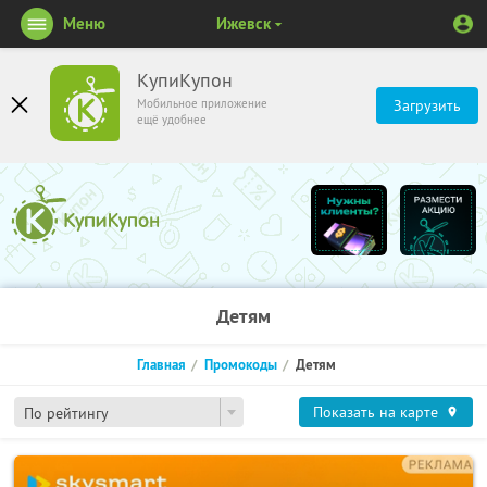
Меню
Ижевск
КупиКупон
Мобильное приложение
Загрузить
ещё удобнее
Детям
Главная
Промокоды
Детям
Показать на карте
По рейтингу