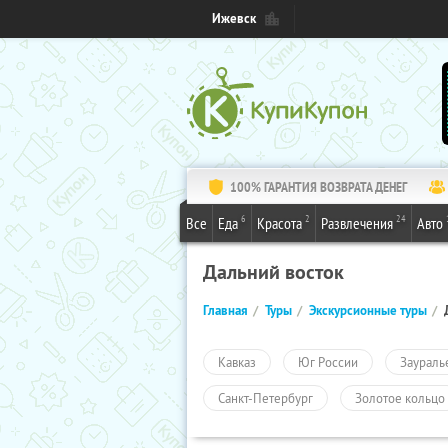
Ижевск
100% ГАРАНТИЯ ВОЗВРАТА ДЕНЕГ
6
2
24
Все
Еда
Красота
Развлечения
Авто
Дальний восток
Главная
Туры
Экскурсионные туры
Кавказ
Юг России
Заураль
Санкт-Петербург
Золотое кольцо