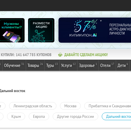
КУПИЛИ:
141 647 785
КУПОНОВ
ДАВАЙТЕ СДЕЛАЕМ АКЦИЮ!
1
31
26
13
12
1
17
6
Обучение
Товары
Туры
Услуги
Здоровье
Отели
Дети
Дальний восток
е
Ленинградская область
Москва
Прибалтика и Скандинав
Крым
Европа
Другие города России
Дальний восто