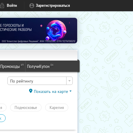
Войти
Зарегистрироваться
49
84
Промокоды
ПолучиКупон
По рейтингу
Показать на карте
ия
Подмосковье
Карелия
к