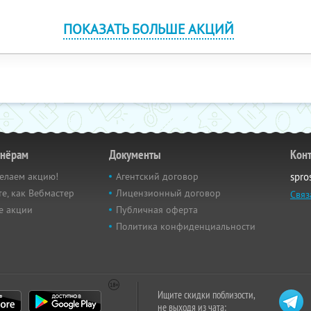
ПОКАЗАТЬ БОЛЬШЕ АКЦИЙ
тнёрам
Документы
Кон
елаем акцию!
Агентский договор
spro
е, как Вебмастер
Лицензионный договор
Связ
е акции
Публичная оферта
Политика конфиденциальности
Ищите скидки поблизости,
не выходя из чата: