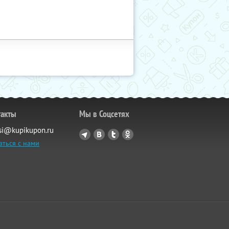
такты
Мы в Соцсетях
si@kupikupon.ru
аться с нами