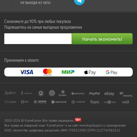
не выходя из чата:
Сэкономьте до 90% при любых покупках
Подпишитесь на самые выгодные предложения
Принимаем к оплате:
2010-2026 © КупиКупон. Все права защищены.
Все права на товарный знак "КупиКупон" и на сайт www.kupikupon.ru принадлежат
OOO «Агентство цифровых решений» ИНН 7705523387, ОГРН 1127747063212